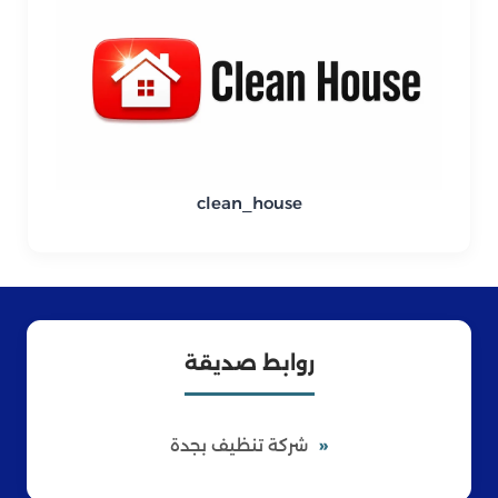
clean_house
روابط صديقة
شركة تنظيف بجدة