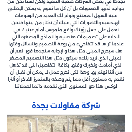
تجدها في بعض الشركات صعبة التنفيذ ولكن لسنا نحن من
يتواجد لديها الصعوبات بل أن كل ما نقوم به يمكن الإطلاق
عليه السهل الممتنع ونوفر لك العديد من الرسومات
الهندسيه والتصورات التي عليك أن تختار من بينها فنحن
نعمل على جعل رؤيتك واقع ملموس أمام عينيك في
البدايه على تصميمات هندسيه والنماذج المصغره التي
عندما تراها قد تتفاجيء من روعة التصميم وتتسائل وقتها
هل سيخرج المبنى مثل هذا والإجابه ستجدها فورا نعم أن
المبنى الذي تريد بناءه سيكون مثل هذا التصميم المصغر
الذي أمامك ونخبرك وقتها بكافة التفاصيل التي قد تذهل
من أننا نهتم بها وهذا لكي نخرج عمل لا يمكن أن نقبل أن
نقدم به مستوى أقل مما يتم وصفه بالمتميز الفاخر أو ألترا
لوكس هذا هو المستوى الذي نقدمه دائما لعملائنا
شركة مقاولات بجدة