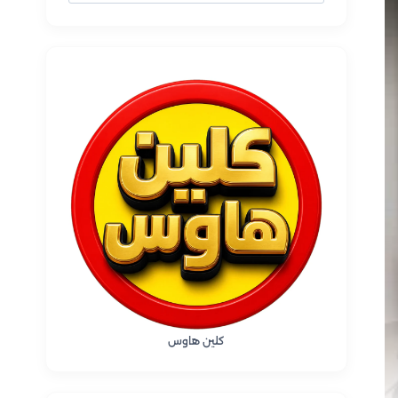
عن:
كلين هاوس