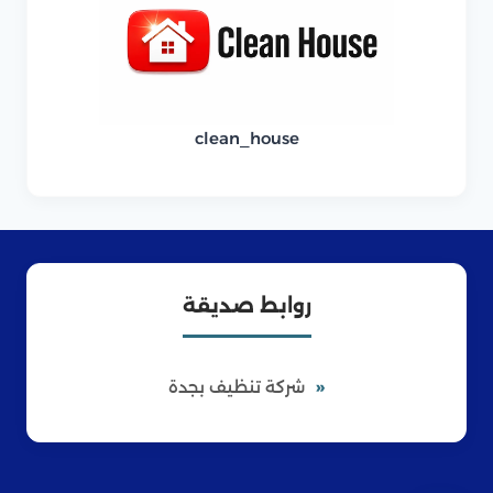
clean_house
روابط صديقة
شركة تنظيف بجدة