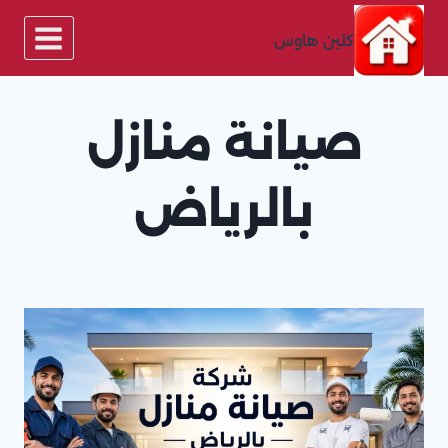
لتجاوز
لى
كلين هاوس
لمحتوى
صيانة منازل
بالرياض