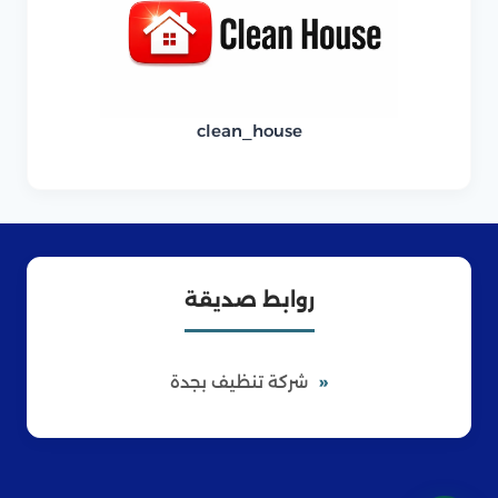
clean_house
روابط صديقة
شركة تنظيف بجدة