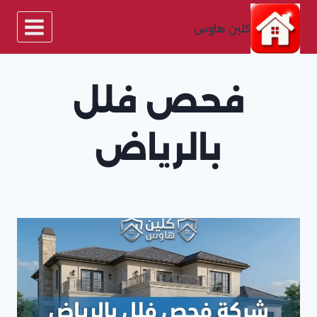
لتجاوز
لى
كلين هاوس
لمحتوى
فحص فلل
بالرياض