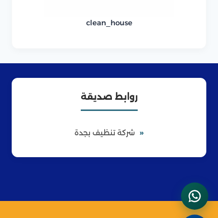
clean_house
روابط صديقة
شركة تنظيف بجدة