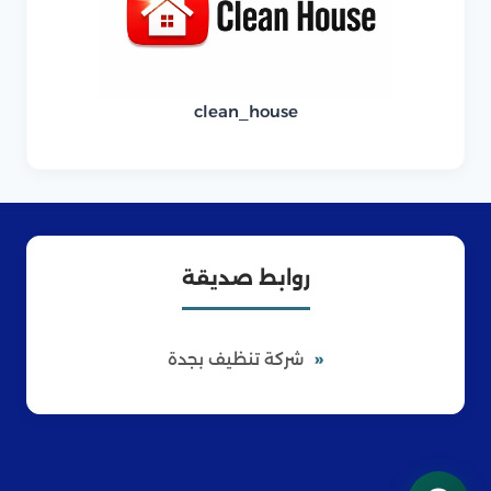
clean_house
روابط صديقة
شركة تنظيف بجدة