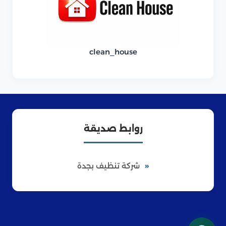
clean_house
روابط صديقة
شركة تنظيف بجدة