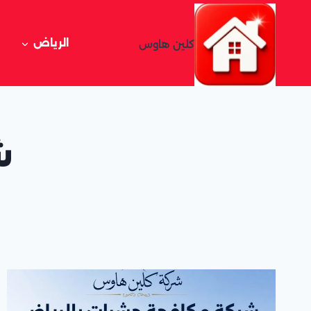
لتجاوز
لى
لمحتوى
الرياض
كلين هاوس
ش