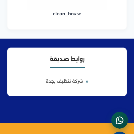
clean_house
روابط صديقة
شركة تنظيف بجدة