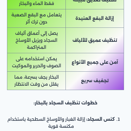
فقط الماء والبخار
يتعامل مع البقع الصعبة
إزالة البقع العنيدة
دون ترك أثر
يصل إلى أعماق ألياف
تنظيف عميق للألياف
السجاد ويزيل الأوساخ
المتراكمة
يمكن استخدامه على
آمن على جميع الأنواع
الصوف والحرير والموكيت
البخار يجف بسرعة، مما
تجفيف سريع
يقلل من وقت الانتظار
خطوات تنظيف السجاد بالبخار:
كنس السجاد:
إزالة الغبار والأوساخ السطحية باستخدام
مكنسة قوية