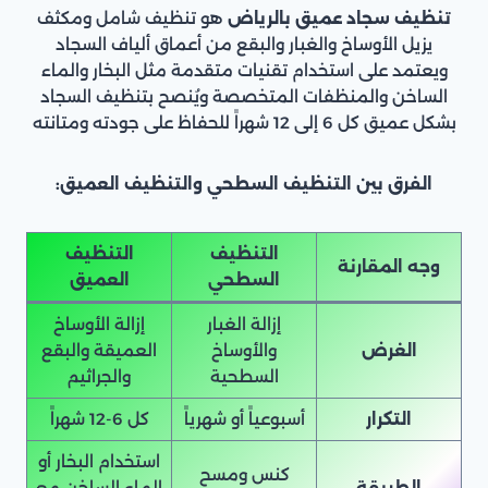
تنظيف سجاد عميق بالرياض
هو تنظيف شامل ومكثف
يزيل الأوساخ والغبار والبقع من أعماق ألياف السجاد
ويعتمد على استخدام تقنيات متقدمة مثل البخار والماء
الساخن والمنظفات المتخصصة ويُنصح بتنظيف السجاد
بشكل عميق كل 6 إلى 12 شهراً للحفاظ على جودته ومتانته
الفرق بين التنظيف السطحي والتنظيف العميق:
التنظيف
التنظيف
وجه المقارنة
السطحي
العميق
إزالة الغبار
إزالة الأوساخ
الغرض
والأوساخ
العميقة والبقع
السطحية
والجراثيم
التكرار
أسبوعياً أو شهرياً
كل 6-12 شهراً
استخدام البخار أو
كنس ومسح
الطريقة
الماء الساخن مع