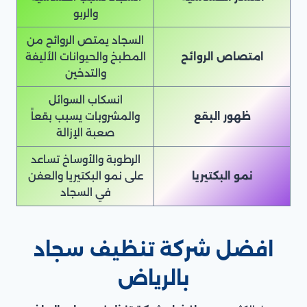
والربو
السجاد يمتص الروائح من
امتصاص الروائح
المطبخ والحيوانات الأليفة
والتدخين
انسكاب السوائل
ظهور البقع
والمشروبات يسبب بقعاً
صعبة الإزالة
الرطوبة والأوساخ تساعد
نمو البكتيريا
على نمو البكتيريا والعفن
في السجاد
افضل شركة تنظيف سجاد
بالرياض