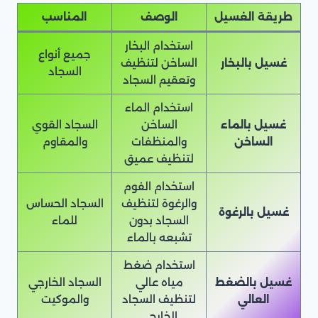
طريقة الغسيل
الوصف
المناسب
استخدام البخار
جميع أنواع
غسيل بالبخار
الساخن لتنظيف
السجاد
وتعقيم السجاد
استخدام الماء
غسيل بالماء
الساخن
السجاد القوي
الساخن
والمنظفات
والمقاوم
لتنظيف عميق
استخدام الفوم
والرغوة لتنظيف
السجاد الحساس
غسيل بالرغوة
السجاد بدون
للماء
تشبعه بالماء
استخدام ضغط
غسيل بالضغط
مياه عالي
السجاد الخارجي
العالي
لتنظيف السجاد
والموكيت
الخارجي