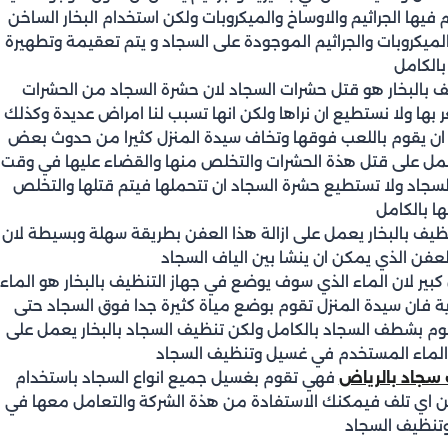
 فيها الجراثيم والاوساخ والميكروبات ولكن استخدام البخار الساخن
لميكروبات والجراثيم الموجودة على السجاد و يتم تعقيمة وتطهيرة
بالكامل
ظيف بالبخار هو قتل حشرات السجاد لان حشرة السجاد من الحشرات
عر بها ولا نستطيع ان نراها ولكن انها تسبب لنا امراض عديدة وكذلك
 ان يقوم باللعب فوقها وتخاف سيدة المنزل كثيرا من حدوث بعض
يعمل على قتل هذة الحشرات والتخلص منها والقضاء عليها في وقت
السجاد ولا تستطيع حشرة السجاد ان تتحملها فيتم قتلها والتخلص
ا بالكامل
تنظيف بالبخار يعمل على ازالة هذا العفن بطريقة سهلة وبسيطة لان
لعفن الذي يمكن ان ينشا بين الياف السجاد
كبير لان الماء الذي سوف يوضع في جهاز التنظيف بالبخار هو الماء
ية فان سيدة المنزل تقوم بوضع مياة كثيرة جدا فوق السجاد حتى
م بشطف السجاد بالكامل ولكن تنظيف السجاد بالبخار يعمل على
ر الماء المستخدم في غسيل وتنظيف السجاد
سجاد بالرياض
فهي تقوم بغسيل جميع انواع السجاد باستخدام
من اي تلف فيمكنك الاستفادة من هذة الشركة والتعامل معها في
تنظيف السجاد