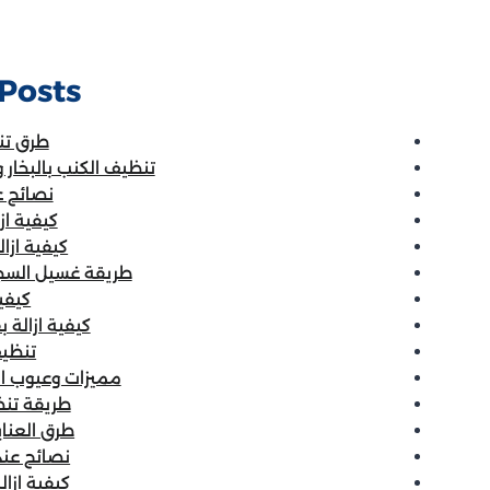
Posts:
طرق تنظ
تنظيف الكنب بالبخار 
نصائح ع
كيفية از
كيفية ازا
طريقة غسيل السجا
كيفي
كيفية ازالة 
تنظي
مميزات وعيوب ال
طريقة تن
طرق العناي
نصائح عند
كيفية ازال