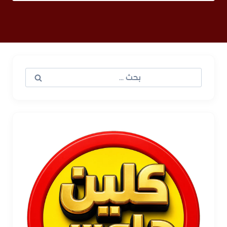
البحث
عن: