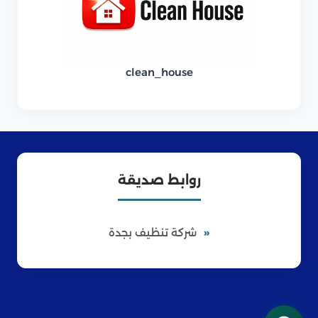
clean_house
روابط صديقة
شركة تنظيف بجدة